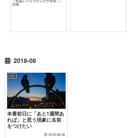
～怪盗レグルスからの予告状～』
言
詳細
2018-08
日記
本番前日に「あと1週間あ
れば」と思う現象に名前
をつけたい
2018.08.26