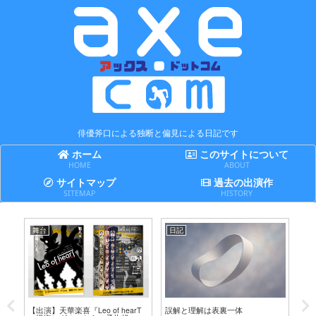
俳優斧口による独断と偏見による日記です
ホーム
このサイトについて
HOME
ABOUT
サイトマップ
過去の出演作
SITEMAP
HISTORY
舞台
日記
日
テ
【出演】天華楽喜『Leo of hearT
誤解と理解は表裏一体
賢