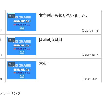
文字列から知り合いました。
舞台
17
2010.11.16
回
[Juliet] 2日目
舞台
24
2007.12.14
本心
舞台
09
2008.08.26
ンサーリンク