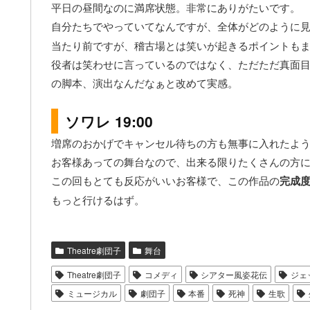
平日の昼間なのに満席状態。非常にありがたいです。
自分たちでやっていてなんですが、全体がどのように
当たり前ですが、稽古場とは笑いが起きるポイントも
役者は笑わせに言っているのではなく、ただただ真面
の脚本、演出なんだなぁと改めて実感。
ソワレ 19:00
増席のおかげでキャンセル待ちの方も無事に入れたよ
お客様あっての舞台なので、出来る限りたくさんの方
この回もとても反応がいいお客様で、この作品の
完成
もっと行けるはず。
Theatre劇団子
舞台
Theatre劇団子
コメディ
シアター風姿花伝
ジェ
ミュージカル
劇団子
本番
死神
生歌