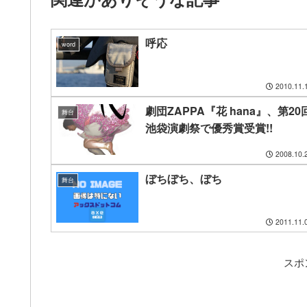
呼応
word
2010.11.
劇団ZAPPA『花 hana』、第20
舞台
池袋演劇祭で優秀賞受賞!!
2008.10.
ぼちぼち、ぼち
舞台
2011.11.
スポ