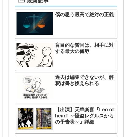
最新記事
僕の思う最高で絶対の正義
盲目的な賛同は、相手に対
する最大の侮辱
過去は編集できないが、解
釈は書き換えられる
【出演】天華楽喜『Leo of
hearT ～怪盗レグルスから
の予告状～』詳細