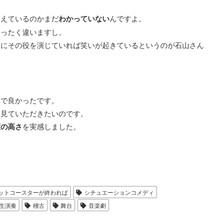
見えているのかまだ
わかっていない
んですよ。
まったく違いますし。
目にその役を演じていれば笑いが起きているというのが石山さん
うで良かったです。
に見ていただきたいのです。
度の高さ
を実感しました。
ットコースターが終われば
シチュエーションコメディ
生演奏
稽古
舞台
音楽劇