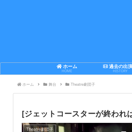
ホーム
過去の出
HOME
HISTORY
ホーム
舞台
Theatre劇団子
[ジェットコースターが終われば]
Theatre劇団子