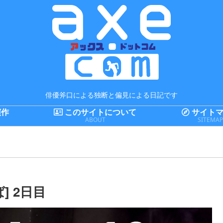
俳優斧口による独断と偏見による日記です
演作
このサイトについて
サイトマ
ABOUT
SITEMA
 2日目