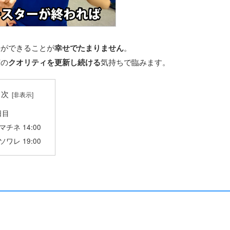
居ができることが
幸せでたまりません
。
演の
クオリティを更新し続ける
気持ちで臨みます。
目次
日目
マチネ 14:00
ソワレ 19:00