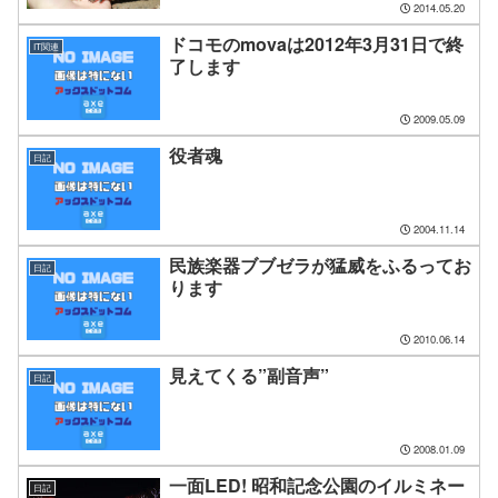
2014.05.20
ドコモのmovaは2012年3月31日で終
IT関連
了します
2009.05.09
役者魂
日記
2004.11.14
民族楽器ブブゼラが猛威をふるってお
日記
ります
2010.06.14
見えてくる”副音声”
日記
2008.01.09
一面LED! 昭和記念公園のイルミネー
日記