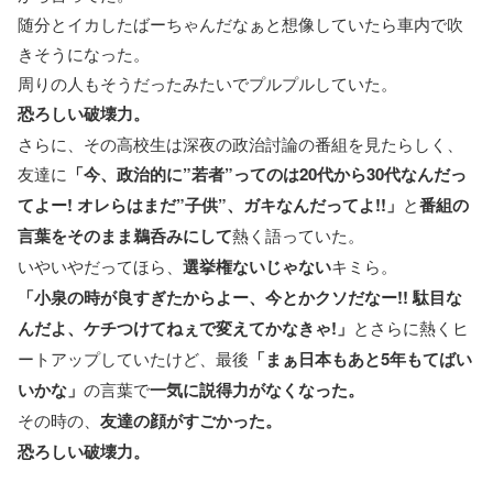
随分とイカしたばーちゃんだなぁと想像していたら車内で吹
きそうになった。
周りの人もそうだったみたいでプルプルしていた。
恐ろしい破壊力。
さらに、その高校生は深夜の政治討論の番組を見たらしく、
友達に
「今、政治的に”若者”ってのは20代から30代なんだっ
てよー! オレらはまだ”子供”、ガキなんだってよ!!」
と
番組の
言葉をそのまま鵜呑みにして
熱く語っていた。
いやいやだってほら、
選挙権ないじゃない
キミら。
「小泉の時が良すぎたからよー、今とかクソだなー!! 駄目な
んだよ、ケチつけてねぇで変えてかなきゃ!」
とさらに熱くヒ
ートアップしていたけど、最後
「まぁ日本もあと5年もてばい
いかな」
の言葉で
一気に説得力がなくなった。
その時の、
友達の顔がすごかった。
恐ろしい破壊力。