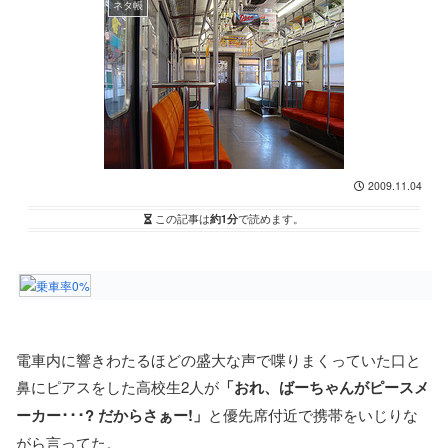
ネタ帳
2009.11.04
この記事は
約1分
で読めます。
電車内に響きわたるほどの盛大な声で喋りまくっていた口と
鼻にピアスをした高校生2人が
「おれ、ばーちゃんがピースメ
ーカー･･･? だからさぁー!」
と優先席付近で携帯をいじりな
がら言ってた。