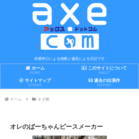
俳優斧口による独断と偏見による日記です
ホーム
このサイトについて
HOME
ABOUT
サイトマップ
過去の出演作
SITEMAP
HISTORY
ホーム
ネタ帳
オレのばーちゃんピースメーカー