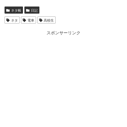
ネタ帳
日記
ネタ
電車
高校生
スポンサーリンク