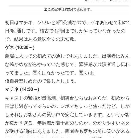
この記事は
約2分
で読めます。
初日はマチネ、ソワレと2回公演なので、ゲネあわせて初の1
日3回通しです。稽古でも2回までしかやっていなかったの
で、結果はある意味全くの未知数。
ゲネ (10:30～)
劇場に入っての初めての通しでもありました。出演者はみん
な確かめながらやっていた感じで、緊張感が共演者通し伝わ
ってました。悪くはなかったです。悪くは。
僕自身楽しめたので良しとしよう。
マチネ (14:30～)
キャストの緊張が最高潮。初舞台ならなおさらだ。初めから
飛ばし過ぎってくらいのテンポでちょっと焦ったけど。しか
しそれはお客さんの笑い声で安定していきます。というか客
が暖かすぎる。年齢層が若干高めなのか、分かりやすいネタ
が受ける傾向にありました。西園寺も落ちの前に笑いが来る