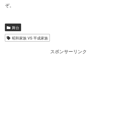
ぞ。
舞台
昭和家族 VS 平成家族
スポンサーリンク