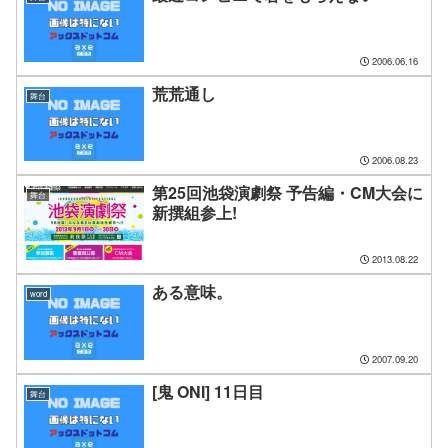
2006.06.16
荒荒通し
舞台
2006.08.23
第25回池袋演劇祭 予告編・CM大会に
舞台
新撰組参上!
2013.08.22
ある意味。
word
2007.09.20
[鬼 ONI] 11日目
舞台