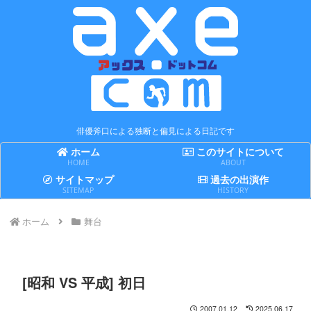
俳優斧口による独断と偏見による日記です
ホーム
このサイトについて
HOME
ABOUT
サイトマップ
過去の出演作
SITEMAP
HISTORY
ホーム
舞台
[昭和 VS 平成] 初日
2007.01.12
2025.06.17