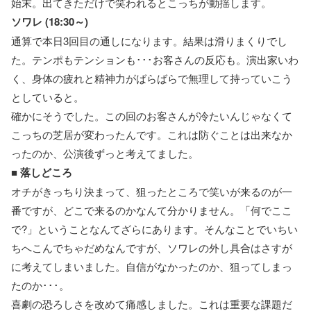
始末。出てきただけで笑われるとこっちが動揺します。
ソワレ (18:30～)
通算で本日3回目の通しになります。結果は滑りまくりでし
た。テンポもテンションも･･･お客さんの反応も。演出家いわ
く、身体の疲れと精神力がばらばらで無理して持っていこう
としていると。
確かにそうでした。この回のお客さんが冷たいんじゃなくて
こっちの芝居が変わったんです。これは防ぐことは出来なか
ったのか、公演後ずっと考えてました。
■
落しどころ
オチがきっちり決まって、狙ったところで笑いが来るのが一
番ですが、どこで来るのかなんて分かりません。「何でここ
で?」ということなんてざらにあります。そんなことでいちい
ちへこんでちゃだめなんですが、ソワレの外し具合はさすが
に考えてしまいました。自信がなかったのか、狙ってしまっ
たのか･･･。
喜劇の恐ろしさを改めて痛感しました。これは重要な課題だ