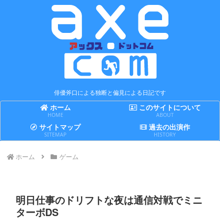
俳優斧口による独断と偏見による日記です
ホーム
このサイトについて
HOME
ABOUT
サイトマップ
過去の出演作
SITEMAP
HISTORY
ホーム
ゲーム
明日仕事のドリフトな夜は通信対戦でミニ
ターボDS