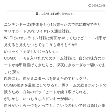
2006.02.06
この記事は
約2分
で読めます。
ニンテンドーDS本体をもう1台買ったので弟に格安で売り、
マリオカートDSでワイヤレス通信対戦。
Wi-Fiでのオンライン対戦は何回かやってたけど・・・相手が
見えると見えないとではこうも違うものか!!
めちゃくちゃ楽しいじゃないか。
COMカート8台入り乱れてのチーム対戦は、自分の味方のカ
ートが赤甲羅投げてきたりと、深夜にぎゃーぎゃー騒いでま
した(笑)。
以外にも、弟がミニターボを使えたのでビックリ。
COMの強さを最強にしてやると、両チームの総合ポイントで
競うため、白熱のデッドヒートが繰り広げられる。
がしかし、いつもうちのドンキーが弱い。
自分がいくら一位をとっても、こいつのせいで何回負けた事
か。