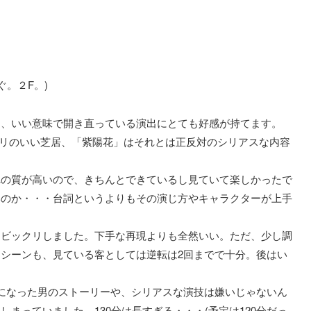
ぐ。２F。)
て、いい意味で開き直っている演出にとても好感が持てます。
はノリのいい芝居、「紫陽花」はそれとは正反対のシリアスな内容
れの質が高いので、きちんとできているし見ていて楽しかったで
いのか・・・台詞というよりもその演じ方やキャラクターが上手
てビックリしました。下手な再現よりも全然いい。ただ、少し調
シーンも、見ている客としては逆転は2回までで十分。後はい
になった男のストーリーや、シリアスな演技は嫌いじゃないん
まっていました。130分は長すぎる・・・(予定は120分だっ