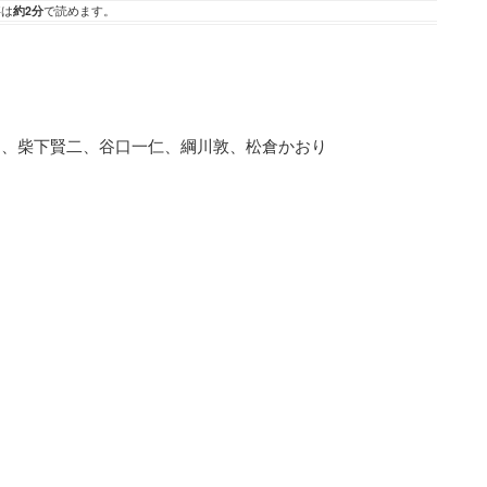
事は
約2分
で読めます。
和、柴下賢二、谷口一仁、綱川敦、松倉かおり