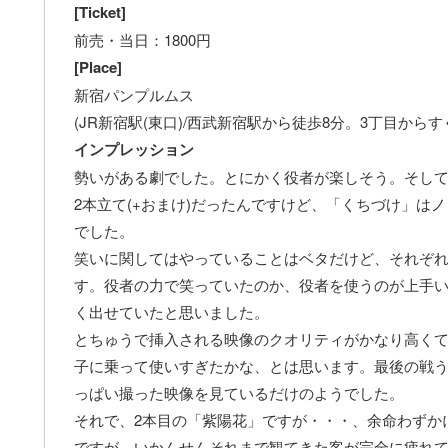
[Ticket]
前売・当日：1800円
[Place]
新宿パンプルムス
(JR新宿駅(東口)/西武新宿駅から徒歩8分。3丁目からす
インプレッション
勢いがある劇でした。とにかく役者が楽しそう。そし
2本立て(+おまけ)だったんですけど、「くちづけ」
でした。
笑いに関してはやっていることはベタだけど、それぞ
す。役者の力で笑っていたのか、役者を使うのが上手
く出せていたと思いました。
とちゅうで挿入される映像のクオリティがかなり高く
子に乗って使いすぎたかな、とは思います。最後の戦う
っぱい撮った映像を見ているだけのようでした。
それで、2本目の「紫陽花」ですが・・・、余命わずか
ですが、いかんせんそれまで観てきた客が完全に疲れてし