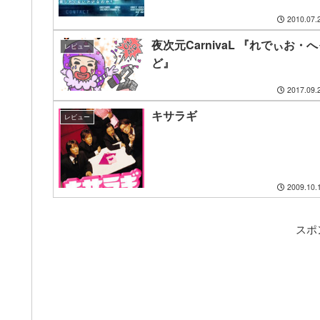
2010.07.
夜次元CarnivaL 『れでぃお・
レビュー
ど』
2017.09.
キサラギ
レビュー
2009.10.
スポ