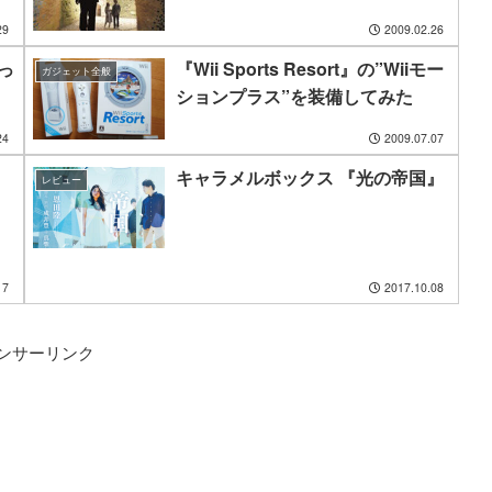
29
2009.02.26
へっ
『Wii Sports Resort』の”Wiiモー
ガジェット全般
ションプラス”を装備してみた
24
2009.07.07
キャラメルボックス 『光の帝国』
レビュー
17
2017.10.08
ンサーリンク