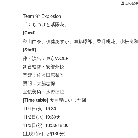
この記
Team 澱 Explosion
『くちづけと紫陽花』
[Cast]
秋山由奈、伊藤あすか、加藤琢郎、香月桃花、小松良
[Staff]
作・演出：東京WOLF
舞台監督：安部州悦
音響：佐々田恵梨香
照明：大脇志保
宣伝美術：水野慎也
[Time table]
★＝観にいった回
11/1日(火) 19:30
11/2日(水) 19:30★
11/3日(祝) 13:30/18:30
(上映時間：約130分)