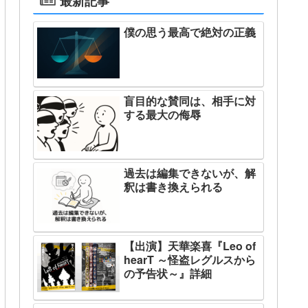
最新記事
僕の思う最高で絶対の正義
盲目的な賛同は、相手に対
する最大の侮辱
過去は編集できないが、解
釈は書き換えられる
【出演】天華楽喜『Leo of
hearT ～怪盗レグルスから
の予告状～』詳細