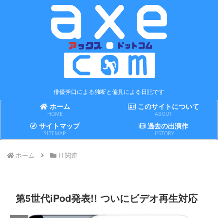
俳優斧口による独断と偏見による日記です
ホーム
このサイトについて
HOME
ABOUT
サイトマップ
過去の出演作
SITEMAP
HISTORY
ホーム
IT関連
第5世代iPod発表!! ついにビデオ再生対応