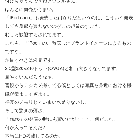
付けちゃうんですねアップルさん。
ほんとに商売がうまい。
「iPod nano」も発売したばかりだというのに、こういう発表
しても反感を買わないのがこの起業のすごさ。
むしろ歓迎すらされてます。
これも、「iPod」の、徹底したブランドイメージによるもの
ですな。
注目すべきは液晶です。
2.5型320×240ドット(QVGA)と相当大きくなってます。
見やすいんだろうなぁ。
普段からデジカメ撮ってる僕としては写真を身近における機
能が羨ましすぎます。
携帯のメモリじゃいまいち足りないし。
そして驚きの薄さ。
「nano」の発表の時にも驚いたが・・・、何だこれ。
何が入ってるんだ?
本当にHD搭載してるのか。