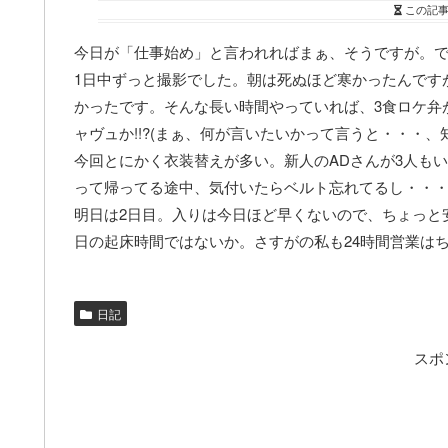
この記
今日が「仕事始め」と言われればまぁ、そうですが。
1日中ずっと撮影でした。朝は死ぬほど寒かったんです
かったです。そんな長い時間やっていれば、3食ロケ弁
ャヴュか!!?(まぁ、何が言いたいかって言うと・・・
今回とにかく衣装替えが多い。新人のADさんが3人も
って帰ってる途中、気付いたらベルト忘れてるし・・
明日は2日目。入りは今日ほど早くないので、ちょっと
日の起床時間ではないか。さすがの私も24時間営業は
日記
スポ