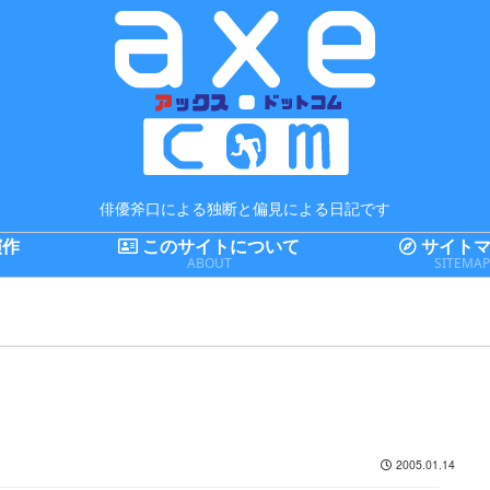
俳優斧口による独断と偏見による日記です
演作
このサイトについて
サイトマ
ABOUT
SITEMA
2005.01.14