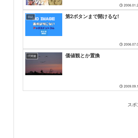
2006.01.
第2ボタンまで開けるな!
日記
2006.07.
価値観とか置換
IT関連
2009.09.
スポ