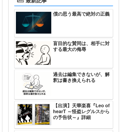
最新記事
僕の思う最高で絶対の正義
盲目的な賛同は、相手に対
する最大の侮辱
過去は編集できないが、解
釈は書き換えられる
【出演】天華楽喜『Leo of
hearT ～怪盗レグルスから
の予告状～』詳細