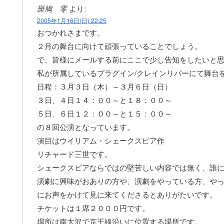
斑鳩 零
より:
2005年1月16日(日) 22:25
おつかれさまです。
２月の舞台に向けて頑張っていることでしょう。
で、皆様にメールする前にここで少し告知をしたいと
私が所属しているプラグイン/クレインリバーにて舞台
日程：３月３日（木）～３月６日（日）
３日、４日１４：００～と１８：００～
５日、６日１２：００～と１５：００～
の８回公演となっています。
演目はウイリアム・シェークスピア作
リチャード三世です。
シェークスピアならではの堅苦しい内容では無く、誰
演劇に興味がおありの方や、演劇をやっている方、や
にお声をかけて見に来てくださるとありがたいです。
チケットは１席２０００円です。
場所は南大沢で京王線沿いに位置する場所です。