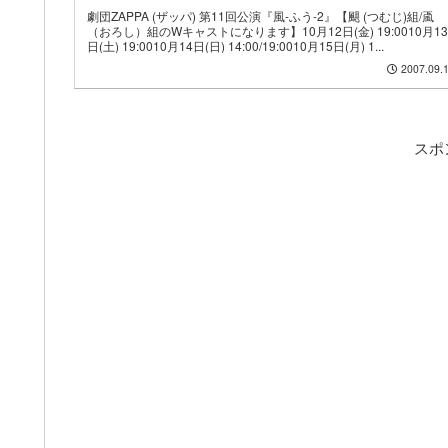
劇団ZAPPA (ザッパ) 第11回公演『風-ふう-2』【颶 (つむじ)組/颪
（おろし）組のWキャストになります】10月12日(金) 19:0010月13
日(土) 19:0010月14日(日) 14:00/19:0010月15日(月) 1...
2007.09.
スポ