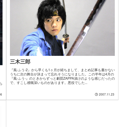
三木三郎
『風-ふう-2』から早くも1ヶ月が経ちまして、まとめ記事も書かない
うちに次の舞台が決まって忘れそうになりました。この半年は4月の
『風-ふう-』のときからずっと劇団ZAPPA漬けのような感じだったの
で、すこし感慨深いものがあります。悪役でした...
ら
06
2007.11.23