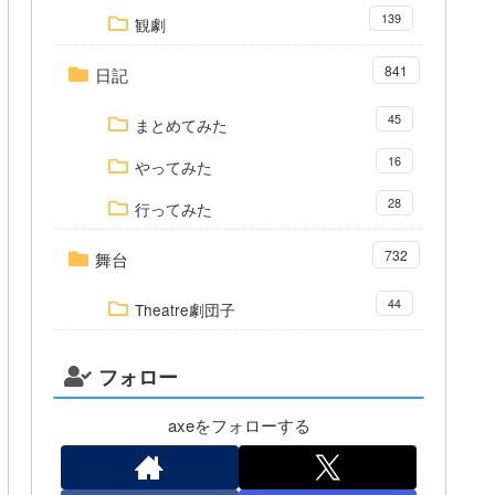
139
観劇
841
日記
45
まとめてみた
16
やってみた
28
行ってみた
732
舞台
44
Theatre劇団子
フォロー
axeをフォローする