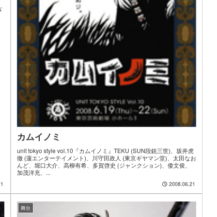
な
カムイノミ
unit tokyo style vol.10『カムイノミ』TEKU (SUN段銃三世)、坂井虎
徹 (蓮エンターテイメント)、川守田政人 (東京ギヤマン堂)、太田なお
んど、堀口大介、高柳有希、多賀啓史 (ジャンクション)、倭文俊、
加茂洋充、...
21
2008.06.21
舞台