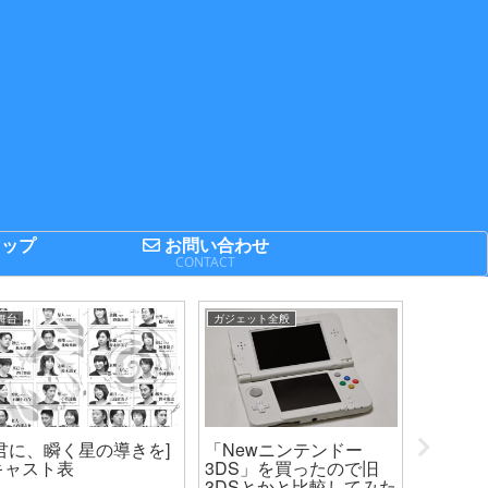
ップ
お問い合わせ
P
CONTACT
舞台
ガジェット全般
まとめてみ
[君に、瞬く星の導きを]
「Newニンテンドー
2014F
キャスト表
3DS」を買ったので旧
プの出場
3DSとかと比較してみた
キング