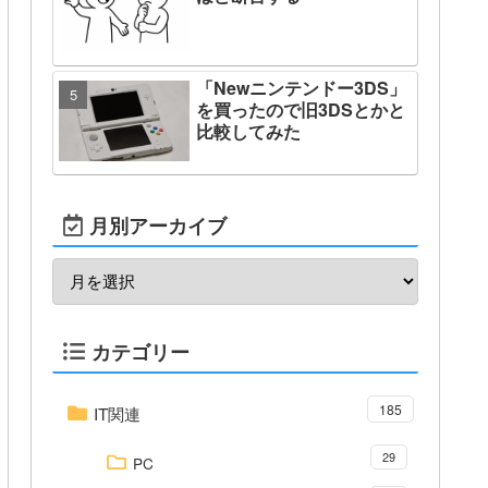
「Newニンテンドー3DS」
を買ったので旧3DSとかと
比較してみた
月別アーカイブ
カテゴリー
185
IT関連
29
PC