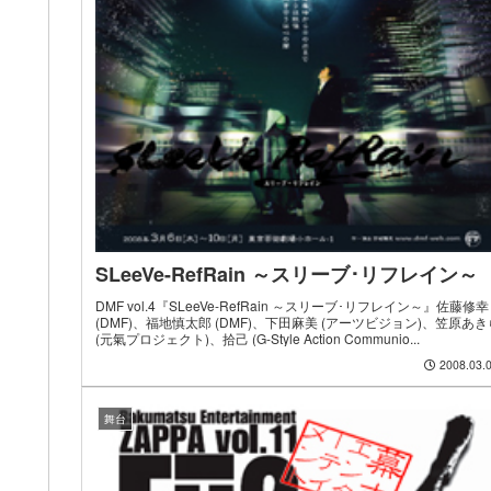
SLeeVe-RefRain ～スリーブ･リフレイン～
DMF vol.4『SLeeVe-RefRain ～スリーブ･リフレイン～』佐藤修幸
(DMF)、福地慎太郎 (DMF)、下田麻美 (アーツビジョン)、笠原あき
(元氣プロジェクト)、拾己 (G-Style Action Communio...
2008.03.
舞台