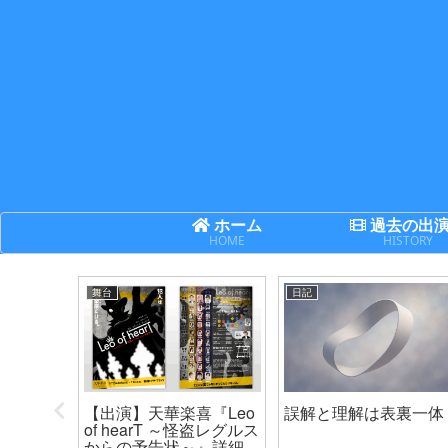
ホーム
過去の出
HOME
HISTORY
舞台
日記
次世代機
【出演】天華楽喜『Leo
誤解と理解は表裏一体
ネクサ
of hearT ～怪盗レグルス
からの予告状～』詳細