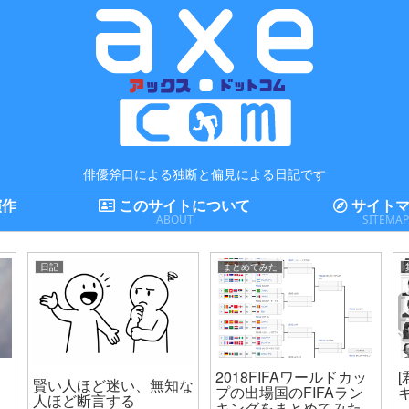
俳優斧口による独断と偏見による日記です
演作
このサイトについて
サイトマ
ABOUT
SITEMA
日記
まとめてみた
2018FIFAワールドカッ
賢い人ほど迷い、無知な
プの出場国のFIFAラン
人ほど断言する
キングをまとめてみた