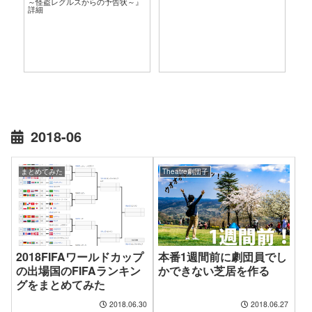
～怪盗レグルスからの予告状～』
言
詳細
2018-06
まとめてみた
Theatre劇団子
2018FIFAワールドカップ
本番1週間前に劇団員でし
の出場国のFIFAランキン
かできない芝居を作る
グをまとめてみた
2018.06.30
2018.06.27