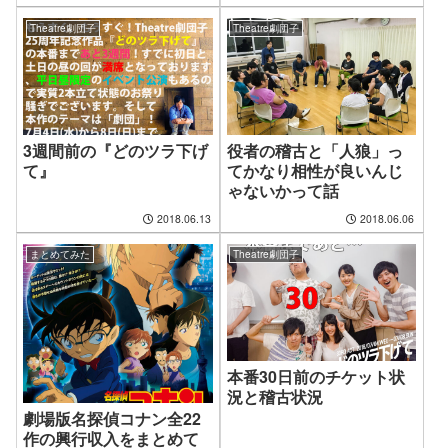
Theatre劇団子
Theatre劇団子
3週間前の『どのツラ下げ
役者の稽古と「人狼」っ
て』
てかなり相性が良いんじ
ゃないかって話
2018.06.13
2018.06.06
まとめてみた
Theatre劇団子
本番30日前のチケット状
況と稽古状況
劇場版名探偵コナン全22
作の興行収入をまとめて