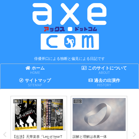
俳優斧口による独断と偏見による日記です
ホーム
このサイトについて
HOME
ABOUT
サイトマップ
過去の出演作
SITEMAP
HISTORY
舞台
日記
日
テ
【出演】天華楽喜『Leo of hearT
誤解と理解は表裏一体
賢